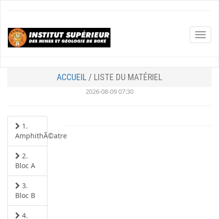
ACCUEIL
/ LISTE DU MATÉRIEL
2026-08-09 07:30
1.
AmphithÃ©atre
2.
Bloc A
3.
Bloc B
4.